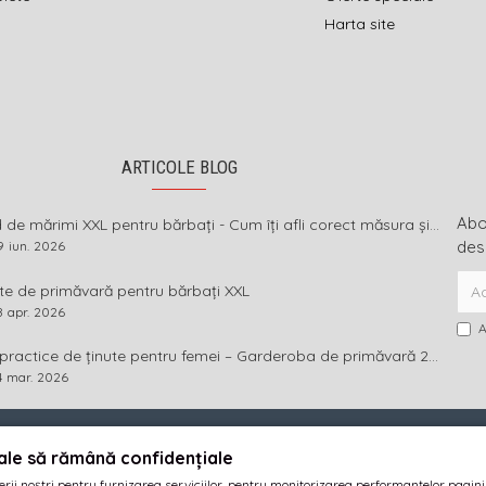
Harta site
ARTICOLE BLOG
Abon
Ghid de mărimi XXL pentru bărbați - Cum îți afli corect măsura și ce înseamnă diferența dintre mărimi
des
9
iun.
2026
te de primăvară pentru bărbați XXL
8
apr.
2026
A
Idei practice de ținute pentru femei – Garderoba de primăvară 2026 în mărimi mari
4
mar.
2026
· SC GOLIAT FASHION SRL · RO17189584 · J40/1919/2005
ale să rămână confidențiale
© 2005-2026
imbracamintexxl.ro
· Realizat de
DEFACTO MEDIA s.r.l.
erii noștri pentru furnizarea serviciilor, pentru monitorizarea performanțelor pagin