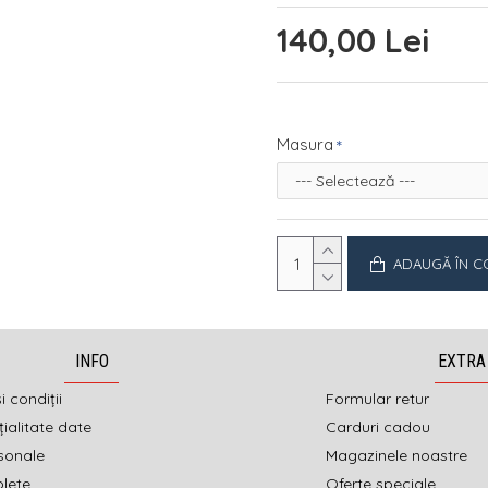
140,00 Lei
Masura
ADAUGĂ ÎN C
INFO
EXTRA
i condiții
Formular retur
ialitate date
Carduri cadou
sonale
Magazinele noastre
olete
Oferte speciale