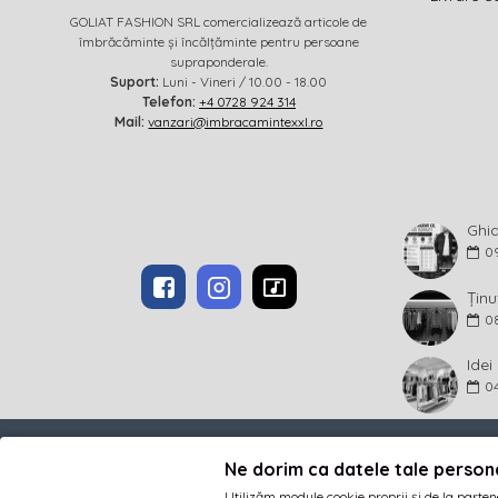
GOLIAT FASHION SRL comercializează articole de
îmbrăcăminte și încălțăminte pentru persoane
supraponderale.
Suport:
Luni - Vineri / 10.00 - 18.00
Telefon:
+4 0728 924 314
Mail:
vanzari@imbracamintexxl.ro
0
Ținu
0
0
Ne dorim ca datele tale person
Utilizăm module cookie proprii și de la parten