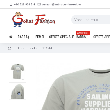
+40 728 924 314
vanzari@imbracamintexxl.ro
Stoc limitat
BĂRBAȚI
FEMEI
OFERTE SPECIALE - BĂRBAȚI
OFERTE SPE
Tricou barbati BTC44