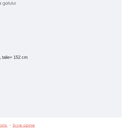
 gatului
 talie= 152
cm
inii.
-
Scrie opinie