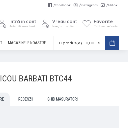
/facebook
/instagram
/tiktok
Intră în cont
Vreau cont
Favorite
Autentificare client
Înregistrare client
Produse preferate
0 produs(e) - 0,00 Lei
CT
MAGAZINELE NOASTRE
ICOU BARBATI BTC44
RE
RECENZII
GHID MĂSURĂTORI