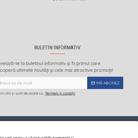
BULETIN INFORMATIV
ează-te la buletinul informativ și fii primul care
coperă ultimele noutăți și cele mai atractive promoții!
MĂ ABONEZ
m citit şi sunt de acord cu
Termeni și condiții
ilor web, pentru a vă îmbunătăți experiența și