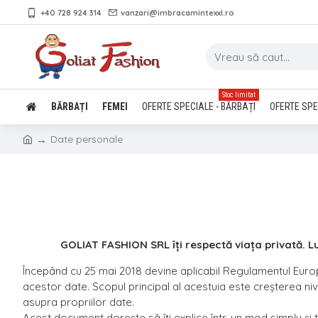
+40 728 924 314
vanzari@imbracamintexxl.ro
Stoc limitat
BĂRBAȚI
FEMEI
OFERTE SPECIALE - BĂRBAȚI
OFERTE SPE
Date personale
GOLIAT FASHION SRL îți respectă viața privată. L
Începând cu 25 mai 2018 devine aplicabil Regulamentul Europe
acestor date. Scopul principal al acestuia este creșterea ni
asupra propriilor date.
Acest document dorește să îți explice într-un mod simplu ș