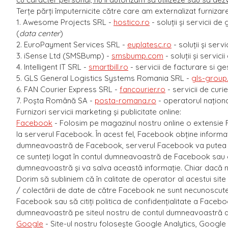
Terțe părți împuternicite către care am externalizat furnizare
1. Awesome Projects SRL -
hostico.ro
- soluții și servicii d
(
data center
)
2. EuroPayment Services SRL -
euplatesc.ro
- soluții și servi
3. iSense Ltd (SMSBump) -
smsbump.com
- soluții și servi
4. Intelligent IT SRL -
smartbill.ro
- servicii de facturare si ge
5. GLS General Logistics Systems Romania SRL -
gls-grou
6. FAN Courier Express SRL -
fancourier.ro
- servicii de curi
7. Poșta Română SA -
posta-romana.ro
- operatorul naţional
Furnizori servicii marketing şi publicitate online:
Facebook
- Folosim pe magazinul nostru online o extensie 
la serverul Facebook. În acest fel, Facebook obține informați
dumneavoastră de Facebook, serverul Facebook va putea să r
ce sunteți logat în contul dumneavoastră de Facebook sau c
dumneavoastră și va salva această informaţie. Chiar dacă nu 
Dorim să subliniem că în calitate de operator al acestui site
/ colectării de date de către Facebook ne sunt necunoscute. 
Facebook sau să citiți politica de confidențialitate a Faceb
dumneavoastră pe siteul nostru de contul dumneavoastră d
Google
- Site-ul nostru folosește Google Analytics, Googl