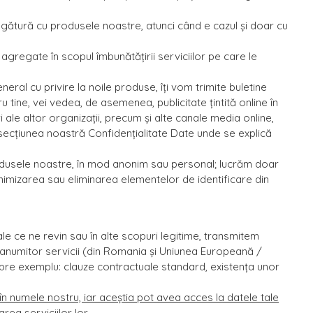
n legătură cu produsele noastre, atunci când e cazul și doar cu
gregate în scopul îmbunătățirii serviciilor pe care le
neral cu privire la noile produse, îți vom trimite buletine
 tine, vei vedea, de asemenea, publicitate țintită online în
 ale altor organizații, precum și alte canale media online,
te secțiunea noastră Confidențialitate Date unde se explică
produsele noastre, în mod anonim sau personal; lucrăm doar
onimizarea sau eliminarea elementelor de identificare din
gale ce ne revin sau în alte scopuri legitime, transmitem
ea anumitor servicii (din Romania și Uniunea Europeană /
pre exemplu: clauze contractuale standard, existența unor
în numele nostru, iar aceștia pot avea acces la datele tale
ea serviciilor lor.