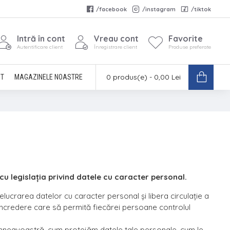
/facebook
/instagram
/tiktok
Intră în cont
Vreau cont
Favorite
Autentificare client
Înregistrare client
Produse preferate
0 produs(e) - 0,00 Lei
CT
MAGAZINELE NOASTRE
u legislația privind datele cu caracter personal.
lucrarea datelor cu caracter personal și libera circulație a
e încredere care să permită fiecărei persoane controlul
umneavoastră, cum protejăm datele tale personale, cum le