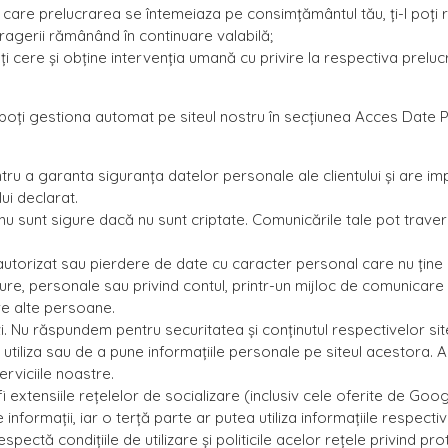
n care prelucrarea se întemeiaza pe consimțământul tău, ți-l poț
tragerii rămânând în continuare valabilă;
 cere și obține intervenția umană cu privire la respectiva prelucr
e poți gestiona automat pe siteul nostru în secțiunea Acces Date 
u a garanta siguranța datelor personale ale clientului și are imp
ui declarat.
 nu sunt sigure dacă nu sunt criptate. Comunicările tale pot trave
torizat sau pierdere de date cu caracter personal care nu ține 
gure, personale sau privind contul, printr-un mijloc de comunicare
re alte persoane.
ți. Nu răspundem pentru securitatea și conținutul respectivelor siteu
a utiliza sau de a pune informațiile personale pe siteul acestora. Ac
erviciile noastre.
extensiile rețelelor de socializare (inclusiv cele oferite de Googl
 informații, iar o terță parte ar putea utiliza informațiile respective
pectă condițiile de utilizare și politicile acelor rețele privind pro