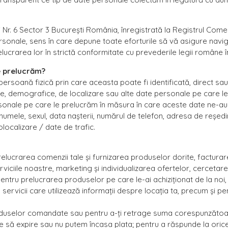
i Nr. 6 Sector 3 București România, înregistrată la Registrul Come
nale, sens în care depune toate eforturile să vă asigure navigar
lucrarea lor în strictă conformitate cu prevederile legii române î
e prelucrăm?
persoană fizică prin care aceasta poate fi identificată, direct sau
iare, demografice, de localizare sau alte date personale pe care le
sonale pe care le prelucrăm în măsura în care aceste date ne-au
numele, sexul, data nașterii, numărul de telefon, adresa de reșed
ocalizare / date de trafic.
ucrarea comenzii tale și furnizarea produselor dorite, facturare ș
rviciile noastre, marketing și individualizarea ofertelor, cercetare 
entru prelucrarea produselor pe care le-ai achiziționat de la noi,
 servicii care utilizează informații despre locația ta, precum și p
duselor comandate sau pentru a-ți retrage suma corespunzătoare d
le să expire sau nu putem încasa plata; pentru a răspunde la oric