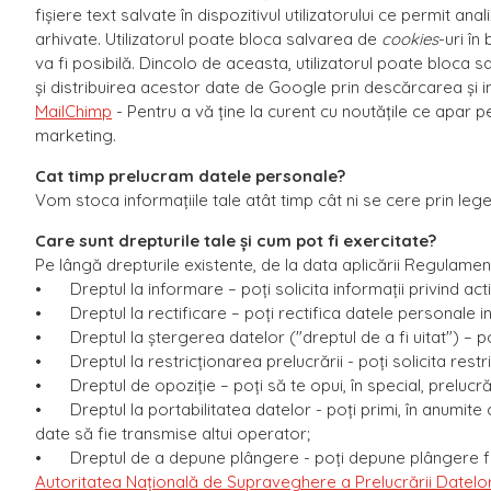
fișiere text salvate în dispozitivul utilizatorului ce permit anali
arhivate. Utilizatorul poate bloca salvarea de
cookies
-uri în
va fi posibilă. Dincolo de aceasta, utilizatorul poate bloca
și distribuirea acestor date de Google prin descărcarea și in
MailChimp
- Pentru a vă ține la curent cu noutățile ce apar 
marketing.
Cat timp prelucram datele personale?
Vom stoca informațiile tale atât timp cât ni se cere prin leg
Care sunt drepturile tale și cum pot fi exercitate?
Pe lângă drepturile existente, de la data aplicării Regulamentu
•
Dreptul la informare – poți solicita informații privind ac
•
Dreptul la rectificare – poți rectifica datele personale 
•
Dreptul la ștergerea datelor ("dreptul de a fi uitat") – 
•
Dreptul la restricționarea prelucrării - poți solicita rest
•
Dreptul de opoziție – poți să te opui, în special, prelucr
•
Dreptul la portabilitatea datelor - poți primi, în anumite
date să fie transmise altui operator;
•
Dreptul de a depune plângere - poți depune plângere f
Autoritatea Națională de Supraveghere a Prelucrării Datelo