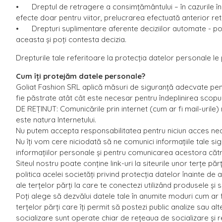
•
Dreptul de retragere a consimțământului – în cazurile î
efecte doar pentru viitor, prelucrarea efectuată anterior re
•
Drepturi suplimentare aferente deciziilor automate - poți
aceasta și poți contesta decizia.
Drepturile tale referitoare la protecția datelor personale l
Cum îți protejăm datele personale?
Goliat Fashion SRL aplică măsuri de siguranță adecvate pentr
fie păstrate atât cât este necesar pentru îndeplinirea scopul
DE REȚINUT: Comunicările prin internet (cum ar fi mail-urile)
este natura Internetului.
Nu putem accepta responsabilitatea pentru niciun acces neau
Nu îți vom cere niciodată să ne comunici informațiile tale si
informațiilor personale și pentru comunicarea acestora căt
Siteul nostru poate conține link-uri la siteurile unor terțe păr
politica acelei societăți privind protecția datelor înainte de 
ale terțelor părți la care te conectezi utilizând produsele și s
Poți alege să dezvălui datele tale în anumite moduri cum ar fi 
terțelor părți care îți permit să postezi public analize sau alte
socializare sunt operate chiar de rețeaua de socializare și res