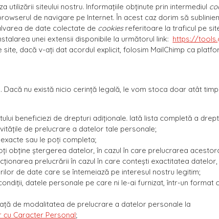
za utilizării siteului nostru. Informațiile obținute prin intermediul
co
 browserul de navigare pe Internet. În acest caz dorim să subliniem 
 salvarea de date colectate de
cookies
referitoare la traficul pe sit
stalarea unei extensii disponibile la următorul link:
https://tool
pe site, dacă v-ați dat acordul explicit, folosim MailChimp ca pla
e. Dacă nu există nicio cerință legală, le vom stoca doar atât tim
lui beneficiezi de drepturi adiționale. Iată lista completă a dreptu
tivitățile de prelucrare a datelor tale personale;
inexacte sau le poți completa;
poți obține ștergerea datelor, în cazul în care prelucrarea acestor
ricționarea prelucrării în cazul în care contești exactitatea datelor
ărilor de date care se întemeiază pe interesul nostru legitim;
 condiții, datele personale pe care ni le-ai furnizat, într-un format
ață de modalitatea de prelucrare a datelor personale la
r cu Caracter Personal
;