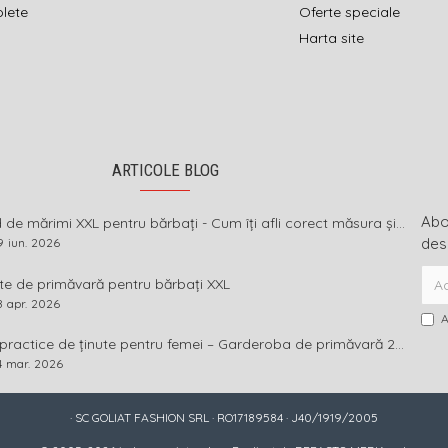
olete
Oferte speciale
Harta site
ARTICOLE BLOG
Abon
Ghid de mărimi XXL pentru bărbați - Cum îți afli corect măsura și ce înseamnă diferența dintre mărimi
des
9
iun.
2026
te de primăvară pentru bărbați XXL
8
apr.
2026
A
Idei practice de ținute pentru femei – Garderoba de primăvară 2026 în mărimi mari
4
mar.
2026
· SC GOLIAT FASHION SRL · RO17189584 · J40/1919/2005