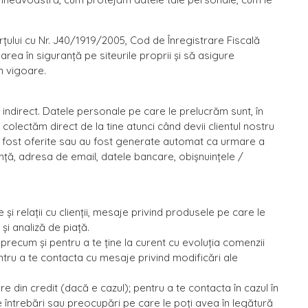
rțului cu Nr. J40/1919/2005, Cod de Înregistrare Fiscală
ea în siguranță pe siteurile proprii și să asigure
n vigoare.
 indirect. Datele personale pe care le prelucrăm sunt, în
 colectăm direct de la tine atunci când devii clientul nostru
 fost oferite sau au fost generate automat ca urmare a
ință, adresa de email, datele bancare, obișnuinţele /
i relații cu clienții, mesaje privind produsele pe care le
și analiză de piață.
 precum și pentru a te ține la curent cu evoluția comenzii
entru a te contacta cu mesaje privind modificări ale
in credit (dacă e cazul); pentru a te contacta în cazul în
e întrebări sau preocupări pe care le poți avea în legătură