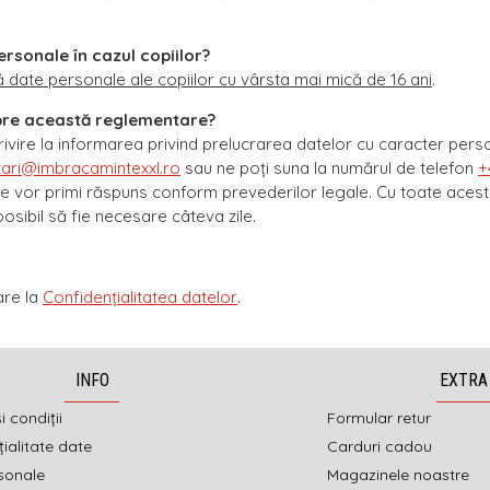
rsonale în cazul copiilor?
ță date personale ale copiilor cu vârsta mai mică de 16 ani
.
spre această reglementare?
rivire la informarea privind prelucrarea datelor cu caracter person
ari@imbracamintexxl.ro
sau ne poţi suna la numărul de telefon
+
le vor primi răspuns conform prevederilor legale. Cu toate acestea
posibil să fie necesare câteva zile.
are la
Confidențialitatea datelor
.
INFO
EXTRA
i condiții
Formular retur
ialitate date
Carduri cadou
sonale
Magazinele noastre