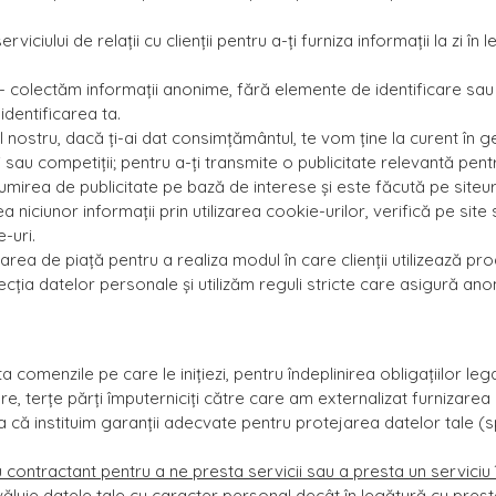
iciului de relații cu clienții pentru a-ți furniza informații la zi î
- colectăm informații anonime, fără elemente de identificare sau a
identificarea ta.
 al nostru, dacă ți-ai dat consimțământul, te vom ține la curent în ge
sau competiții; pentru a-ți transmite o publicitate relevantă pentru
umirea de publicitate pe bază de interese și este făcută pe siteuri
ea niciunor informații prin utilizarea cookie-urilor, verifică pe si
-uri.
area de piață pentru a realiza modul în care clienții utilizează 
ecția datelor personale și utilizăm reguli stricte care asigură an
a comenzile pe care le inițiezi, pentru îndeplinirea obligațiilor le
are, terțe părți împuterniciți către care am externalizat furnizar
că instituim garanții adecvate pentru protejarea datelor tale (s
 contractant pentru a ne presta servicii sau a presta un serviciu 
ăluie datele tale cu caracter personal decât în legătură cu prestar