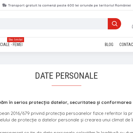
Transport gratuit la comenzi peste 600 lei oriunde pe teritoriul României
Stoc limitat
CIALE - FEMEI
BLOG
CONTA
DATE PERSONALE
uăm în serios protecția datelor, securitatea și conformarea c
an 2016/679 privind protecția persoanelor fizice referitor la pre
velului de protecție a datelor personale și crearea unui climat d
i transparent ce tip de date personale colectăm în legătură cu d