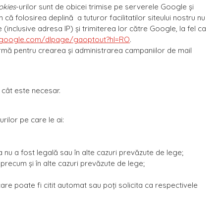
okies
-urilor sunt de obicei trimise pe serverele Google și
că folosirea deplină a tuturor facilitatilor siteului nostru nu
e (inclusive adresa IP) și trimiterea lor către Google, la fel ca
s.google.com/dlpage/gaoptout?hl=RO
.
tformă pentru crearea și administrarea campaniilor de mail
p cât este necesar.
rilor pe care le ai:
a nu a fost legală sau în alte cazuri prevăzute de lege;
, precum și în alte cazuri prevăzute de lege;
 care poate fi citit automat sau poți solicita ca respectivele