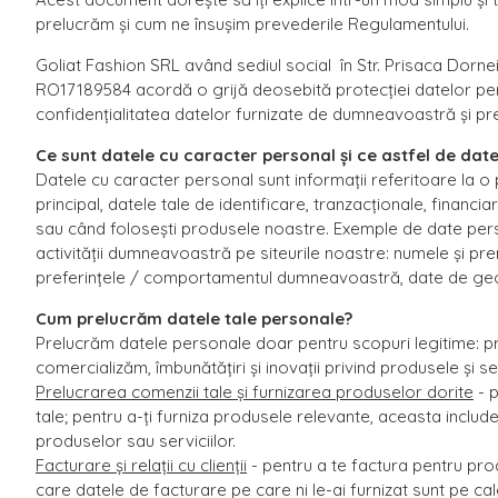
prelucrăm și cum ne însușim prevederile Regulamentului.
Goliat Fashion SRL având sediul social în Str. Prisaca Dorne
RO17189584 acordă o grijă deosebită protecției datelor perso
confidențialitatea datelor furnizate de dumneavoastră și pre
Ce sunt datele cu caracter personal și ce astfel de dat
Datele cu caracter personal sunt informații referitoare la o 
principal, datele tale de identificare, tranzacționale, financ
sau când folosești produsele noastre. Exemple de date per
activității dumneavoastră pe siteurile noastre: numele și pre
preferințele / comportamentul dumneavoastră, date de geol
Cum prelucrăm datele tale personale?
Prelucrăm datele personale doar pentru scopuri legitime: prel
comercializăm, îmbunătățiri și inovații privind produsele și se
Prelucrarea comenzii tale și furnizarea produselor dorite
- p
tale; pentru a-ți furniza produsele relevante, aceasta include
produselor sau serviciilor.
Facturare și relații cu clienții
- pentru a te factura pentru pro
care datele de facturare pe care ni le-ai furnizat sunt pe ca