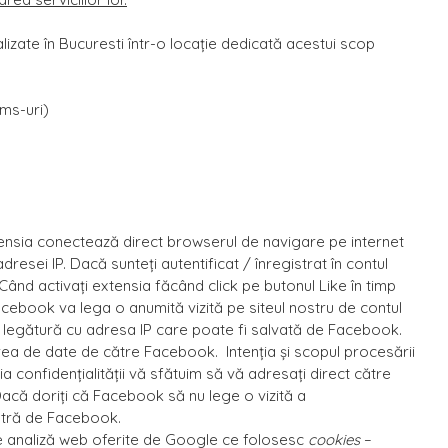
alizate în Bucuresti într-o locație dedicată acestui scop
sms-uri)
tensia conectează direct browserul de navigare pe internet
esei IP. Dacă sunteţi autentificat / înregistrat în contul
d activați extensia făcând click pe butonul Like în timp
ebook va lega o anumită vizită pe siteul nostru de contul
în legătură cu adresa IP care poate fi salvată de Facebook.
sirea de date de către Facebook. Intenția și scopul procesării
 confidențialității vă sfătuim să vă adresați direct către
Dacă doriți că Facebook să nu lege o vizită a
stră de Facebook.
e analiză web oferite de Google ce folosesc
cookies
–