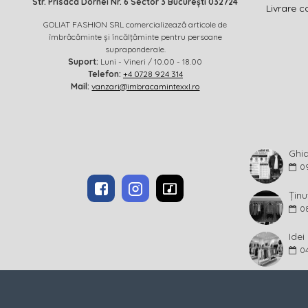
Str. Prisaca Dornei Nr. 6 Sector 3 București 032724
Livrare c
GOLIAT FASHION SRL comercializează articole de
îmbrăcăminte și încălțăminte pentru persoane
supraponderale.
Suport:
Luni - Vineri / 10.00 - 18.00
Telefon:
+4 0728 924 314
Mail:
vanzari@imbracamintexxl.ro
0
Ținu
0
0