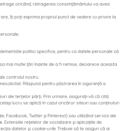
i retrage oricând; retragerea consimțământului va avea
are, îți poți exprima propriul punct de vedere cu privire la
Personale.
lementate politici specifice, pentru ca datele personale să
rsa mai multe țări înainte de a fi remise, deoarece aceasta
de controlul nostru.
 nesolicitat. Răspunzi pentru păstrarea în siguranță a
ri ale terțelor părți. Prin urmare, asigurați-vă că citiți
elași lucru se aplică în cazul oricăror siteuri sau conținuturi
e, Facebook, Twitter și Pinterest) sau utilizând servicii ale
. Extensiile rețelelor de socializare și aplicațiile de
tecția datelor și
cookie-urile
. Trebuie să te asiguri că ai