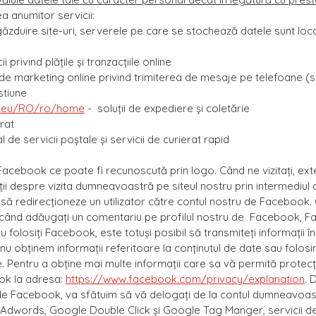
a anumitor servicii:
e găzduire site-uri, serverele pe care se stochează datele sunt loc
cii privind plățile și tranzacțiile online
cii de marketing online privind trimiterea de mesaje pe telefoane (
stiune
p.eu/RO/ro/home
- soluţii de expediere și coletărie
erat
 de servicii poştale şi servicii de curierat rapid
Facebook ce poate fi recunoscută prin logo. Când ne vizitați, ex
i despre vizita dumneavoastră pe siteul nostru prin intermediul adr
edirecţioneze un utilizator către contul nostru de Facebook. Cân
ând adăugați un comentariu pe profilul nostru de Facebook, Fac
folosiți Facebook, este totuși posibil să transmiteți informații 
 nu obținem informații referitoare la conținutul de date sau folo
Pentru a obține mai multe informații care sa vă permită protecția
ook la adresa:
https://www.facebook.com/privacy/explanation
. 
e Facebook, va sfătuim să vă delogaţi de la contul dumneavoa
e Adwords, Google Double Click și Google Tag Manger, servicii d