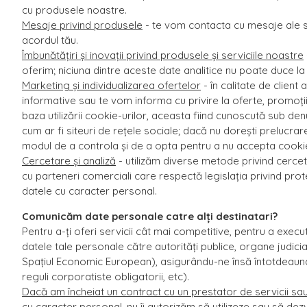
cu produsele noastre.
Mesaje privind produsele
- te vom contacta cu mesaje ale serv
acordul tău.
Îmbunătățiri și inovații privind produsele și serviciile noastre
oferim; niciuna dintre aceste date analitice nu poate duce la 
Marketing și individualizarea ofertelor
- în calitate de client
informative sau te vom informa cu privire la oferte, promoții 
baza utilizării cookie-urilor, aceasta fiind cunoscută sub den
cum ar fi siteuri de rețele sociale; dacă nu dorești prelucrar
modul de a controla și de a opta pentru a nu accepta cookie
Cercetare și analiză
- utilizăm diverse metode privind cercet
cu parteneri comerciali care respectă legislația privind prot
datele cu caracter personal.
Comunicăm date personale catre alți destinatari?
Pentru a-ți oferi servicii cât mai competitive, pentru a execut
datele tale personale către autorități publice, organe judici
Spațiul Economic European), asigurându-ne însă întotdeauna 
reguli corporatiste obligatorii, etc).
Dacă am încheiat un contract cu un prestator de servicii sau
cu caracter personal, nu îi autorizăm să utilizeze sau să dezv