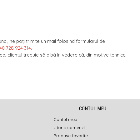
al, ne poţi trimite un mail folosind formularul de
40 728 924 314
.
, clientul trebuie să aibă în vedere că, din motive tehnice,
CONTUL MEU
Contul meu
Istoric comenzi
Produse favorite