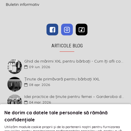
Buletin informativ
ARTICOLE BLOG
Ghid de mărimi XXL pentru bărbați - Cum îți afli corect măsura și ce înseamnă diferența dintre mărimi
09
iun.
2026
Ținute de primăvară pentru bărbați XXL
08
apr.
2026
Idei practice de ținute pentru femei – Garderoba de primăvară 2026 în mărimi mari
04
mar.
2026
Ne dorim ca datele tale personale să rămână
BULETIN INFORMATIV
confidențiale
Utilizăm module cookie proprii și de la partenerii noștri pentru furnizarea
Abonează-te la buletinul informativ și fii primul care
serviciilor, pentru monitorizarea performanțelor paginilor web, pentru a vă