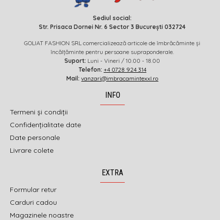
Sediul social:
Str. Prisaca Dornei Nr. 6 Sector 3 București 032724
GOLIAT FASHION SRL comercializează articole de îmbrăcăminte și
încălțăminte pentru persoane supraponderale.
Suport:
Luni - Vineri / 10.00 - 18.00
Telefon:
+4 0728 924 314
Mail:
vanzari@imbracamintexxl.ro
INFO
Termeni și condiții
Confidențialitate date
Date personale
Livrare colete
EXTRA
Formular retur
Carduri cadou
Magazinele noastre