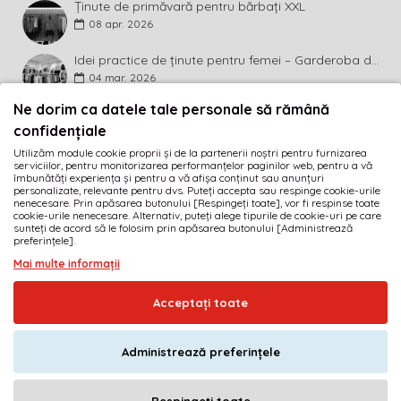
Ținute de primăvară pentru bărbați XXL
08
apr.
2026
Idei practice de ținute pentru femei – Garderoba de primăvară 2026 în mărimi mari
04
mar.
2026
Ne dorim ca datele tale personale să rămână
BULETIN INFORMATIV
confidențiale
Utilizăm module cookie proprii și de la partenerii noștri pentru furnizarea
Abonează-te la buletinul informativ și fii primul care
serviciilor, pentru monitorizarea performanțelor paginilor web, pentru a vă
descoperă ultimele noutăți și cele mai atractive promoții!
îmbunătăți experiența și pentru a vă afișa conținut sau anunțuri
personalizate, relevante pentru dvs. Puteți accepta sau respinge cookie-urile
nenecesare. Prin apăsarea butonului [Respingeți toate], vor fi respinse toate
MĂ ABONEZ
cookie-urile nenecesare. Alternativ, puteți alege tipurile de cookie-uri pe care
sunteți de acord să le folosim prin apăsarea butonului [Administrează
preferințele].
Am citit şi sunt de acord cu
Termeni și condiții
Mai multe informații
· SC GOLIAT FASHION SRL · RO17189584 · J40/1919/2005
Acceptați toate
© 2005-2026
imbracamintexxl.ro
· Realizat de
DEFACTO MEDIA s.r.l.
Administrează preferințele