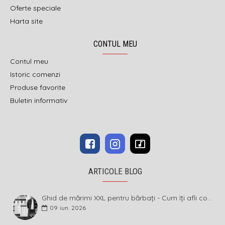
Oferte speciale
Harta site
CONTUL MEU
Contul meu
Istoric comenzi
Produse favorite
Buletin informativ
ARTICOLE BLOG
Ghid de mărimi XXL pentru bărbați - Cum îți afli corect măsura și ce înseamnă diferența dintre mărimi
09
iun.
2026