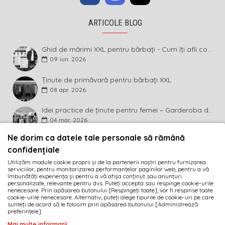
ARTICOLE BLOG
Ghid de mărimi XXL pentru bărbați - Cum îți afli corect măsura și ce înseamnă diferența dintre mărimi
09
iun.
2026
Ținute de primăvară pentru bărbați XXL
08
apr.
2026
Idei practice de ținute pentru femei – Garderoba de primăvară 2026 în mărimi mari
04
mar.
2026
Ne dorim ca datele tale personale să rămână
BULETIN INFORMATIV
confidențiale
Utilizăm module cookie proprii și de la partenerii noștri pentru furnizarea
Abonează-te la buletinul informativ și fii primul care
serviciilor, pentru monitorizarea performanțelor paginilor web, pentru a vă
descoperă ultimele noutăți și cele mai atractive promoții!
îmbunătăți experiența și pentru a vă afișa conținut sau anunțuri
personalizate, relevante pentru dvs. Puteți accepta sau respinge cookie-urile
nenecesare. Prin apăsarea butonului [Respingeți toate], vor fi respinse toate
MĂ ABONEZ
cookie-urile nenecesare. Alternativ, puteți alege tipurile de cookie-uri pe care
sunteți de acord să le folosim prin apăsarea butonului [Administrează
preferințele].
Am citit şi sunt de acord cu
Termeni și condiții
Mai multe informații