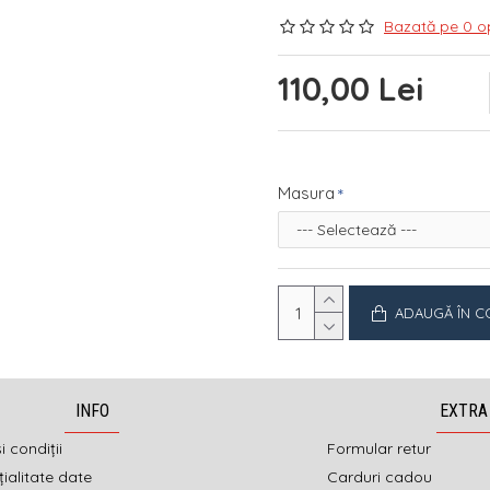
Bazată pe 0 op
110,00 Lei
Masura
ADAUGĂ ÎN C
INFO
EXTRA
i condiții
Formular retur
ialitate date
Carduri cadou