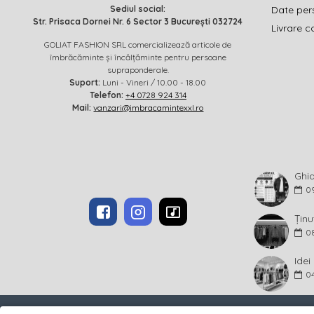
Sediul social:
Date per
Str. Prisaca Dornei Nr. 6 Sector 3 București 032724
Livrare c
GOLIAT FASHION SRL comercializează articole de
îmbrăcăminte și încălțăminte pentru persoane
supraponderale.
Suport:
Luni - Vineri / 10.00 - 18.00
Telefon:
+4 0728 924 314
Mail:
vanzari@imbracamintexxl.ro
0
Ținu
0
0