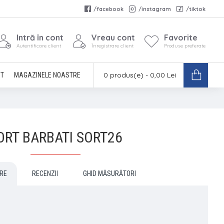
/facebook
/instagram
/tiktok
Intră în cont
Vreau cont
Favorite
Autentificare client
Înregistrare client
Produse preferate
0 produs(e) - 0,00 Lei
CT
MAGAZINELE NOASTRE
ORT BARBATI SORT26
RE
RECENZII
GHID MĂSURĂTORI