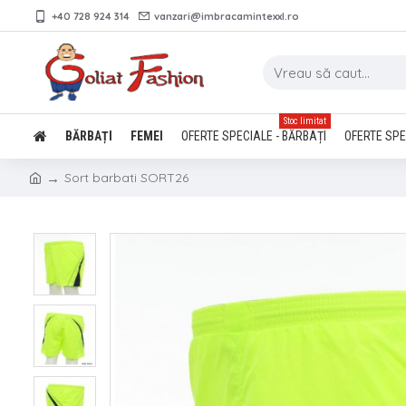
+40 728 924 314
vanzari@imbracamintexxl.ro
Stoc limitat
BĂRBAȚI
FEMEI
OFERTE SPECIALE - BĂRBAȚI
OFERTE SPE
Sort barbati SORT26