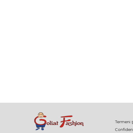
Termeni ș
Confidenț