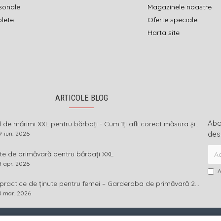
sonale
Magazinele noastre
olete
Oferte speciale
Harta site
ARTICOLE BLOG
Abon
Ghid de mărimi XXL pentru bărbați - Cum îți afli corect măsura și ce înseamnă diferența dintre mărimi
des
9
iun.
2026
te de primăvară pentru bărbați XXL
8
apr.
2026
A
Idei practice de ținute pentru femei – Garderoba de primăvară 2026 în mărimi mari
4
mar.
2026
· SC GOLIAT FASHION SRL · RO17189584 · J40/1919/2005