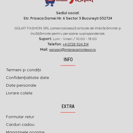
Sediul social:
Str. Prisaca Dornei Nr. 6 Sector 3 București 032724
GOLIAT FASHION SRL comercializează articole de îmbrăcăminte și
încălțăminte pentru persoane supraponderale.
Suport:
Luni - Vineri / 10.00 - 18.00
Telefon:
+4 0728 924 314
Mail:
vanzari@imbracamintexxl.ro
INFO
Termeni și condiții
Confidențialitate date
Date personale
Livrare colete
EXTRA
Formular retur
Carduri cadou
Magazinele noastre