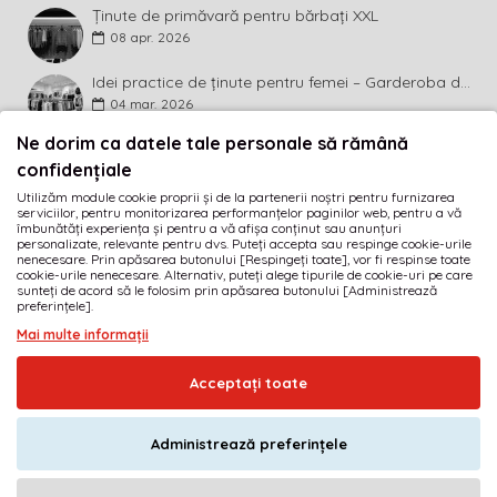
Ținute de primăvară pentru bărbați XXL
08
apr.
2026
Idei practice de ținute pentru femei – Garderoba de primăvară 2026 în mărimi mari
04
mar.
2026
Ne dorim ca datele tale personale să rămână
BULETIN INFORMATIV
confidențiale
Utilizăm module cookie proprii și de la partenerii noștri pentru furnizarea
Abonează-te la buletinul informativ și fii primul care
serviciilor, pentru monitorizarea performanțelor paginilor web, pentru a vă
descoperă ultimele noutăți și cele mai atractive promoții!
îmbunătăți experiența și pentru a vă afișa conținut sau anunțuri
personalizate, relevante pentru dvs. Puteți accepta sau respinge cookie-urile
nenecesare. Prin apăsarea butonului [Respingeți toate], vor fi respinse toate
MĂ ABONEZ
cookie-urile nenecesare. Alternativ, puteți alege tipurile de cookie-uri pe care
sunteți de acord să le folosim prin apăsarea butonului [Administrează
preferințele].
Am citit şi sunt de acord cu
Termeni și condiții
Mai multe informații
· SC GOLIAT FASHION SRL · RO17189584 · J40/1919/2005
Acceptați toate
© 2005-2026
imbracamintexxl.ro
· Realizat de
DEFACTO MEDIA s.r.l.
Administrează preferințele