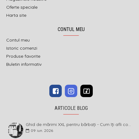
Oferte speciale
Harta site
CONTUL MEU
Contul meu
Istoric comenzi
Produse favorite
Buletin informativ
ARTICOLE BLOG
Ghid de mărimi XXL pentru bărbați - Cum îți afli corect măsura și ce înseamnă diferența dintre mărimi
09
iun.
2026