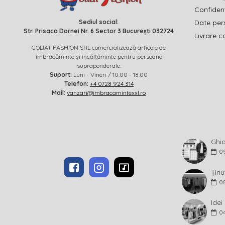
Confidenț
Sediul social:
Date per
Str. Prisaca Dornei Nr. 6 Sector 3 București 032724
Livrare c
GOLIAT FASHION SRL comercializează articole de
îmbrăcăminte și încălțăminte pentru persoane
supraponderale.
Suport:
Luni - Vineri / 10.00 - 18.00
Telefon:
+4 0728 924 314
Mail:
vanzari@imbracamintexxl.ro
0
Ținu
0
0