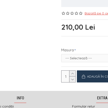
Bazată pe 0 op
210,00 Lei
Masura
ADAUGĂ ÎN C
INFO
EXTRA
i condiții
Formular retur