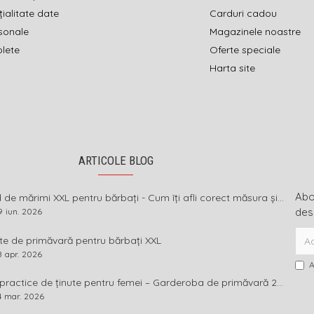
ialitate date
Carduri cadou
sonale
Magazinele noastre
olete
Oferte speciale
Harta site
ARTICOLE BLOG
Abon
Ghid de mărimi XXL pentru bărbați - Cum îți afli corect măsura și ce înseamnă diferența dintre mărimi
des
9
iun.
2026
te de primăvară pentru bărbați XXL
8
apr.
2026
A
Idei practice de ținute pentru femei – Garderoba de primăvară 2026 în mărimi mari
4
mar.
2026