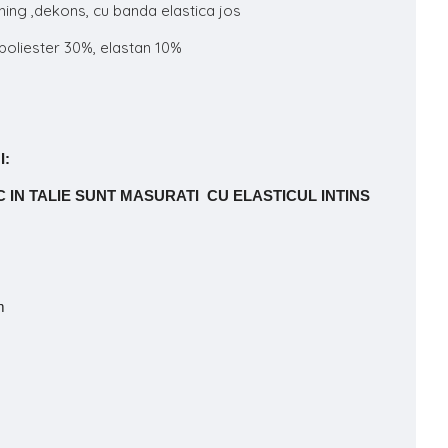
ning ,dekons, cu banda elastica jos
oliester 30%, elastan 10%
I:
 IN TALIE SUNT MASURATI CU ELASTICUL INTINS
m