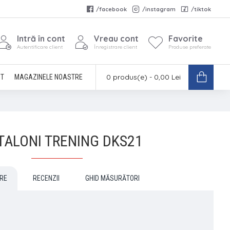
/facebook
/instagram
/tiktok
Intră în cont
Vreau cont
Favorite
Autentificare client
Înregistrare client
Produse preferate
0 produs(e) - 0,00 Lei
CT
MAGAZINELE NOASTRE
TALONI TRENING DKS21
RE
RECENZII
GHID MĂSURĂTORI