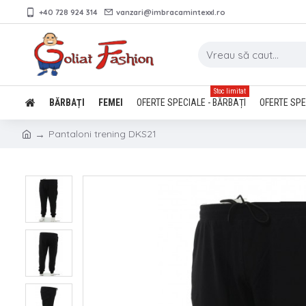
+40 728 924 314
vanzari@imbracamintexxl.ro
Stoc limitat
BĂRBAȚI
FEMEI
OFERTE SPECIALE - BĂRBAȚI
OFERTE SPE
Pantaloni trening DKS21