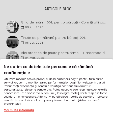
ARTICOLE BLOG
Ghid de mărimi XXL pentru bărbați - Cum îți afli corect măsura și ce înseamnă diferența dintre mărimi
09
iun.
2026
Ținute de primăvară pentru bărbați XXL
08
apr.
2026
Idei practice de ținute pentru femei – Garderoba de primăvară 2026 în mărimi mari
04
mar.
2026
Ne dorim ca datele tale personale să rămână
BULETIN INFORMATIV
confidențiale
Utilizăm module cookie proprii și de la partenerii noștri pentru furnizarea
Abonează-te la buletinul informativ și fii primul care
serviciilor, pentru monitorizarea performanțelor paginilor web, pentru a vă
descoperă ultimele noutăți și cele mai atractive promoții!
îmbunătăți experiența și pentru a vă afișa conținut sau anunțuri
personalizate, relevante pentru dvs. Puteți accepta sau respinge cookie-urile
nenecesare. Prin apăsarea butonului [Respingeți toate], vor fi respinse toate
MĂ ABONEZ
cookie-urile nenecesare. Alternativ, puteți alege tipurile de cookie-uri pe care
sunteți de acord să le folosim prin apăsarea butonului [Administrează
preferințele].
Am citit şi sunt de acord cu
Termeni și condiții
Mai multe informații