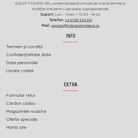
GOLIAT FASHION SRL comercializează articole de îmbrăcăminte și
încălțăminte pentru persoane supraponderale.
Suport:
Luni - Vineri / 10.00 - 18.00
Telefon:
+4 0728 924 314
Mail:
vanzari@imbracamintexxl.ro
INFO
Termeni și condiții
Confidențialitate date
Date personale
Livrare colete
EXTRA
Formular retur
Carduri cadou
Magazinele noastre
Oferte speciale
Harta site