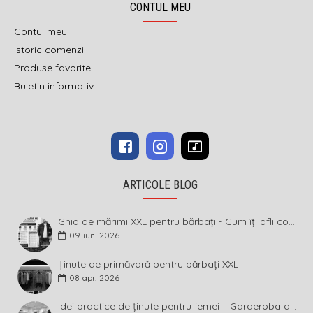
CONTUL MEU
Contul meu
Istoric comenzi
Produse favorite
Buletin informativ
ARTICOLE BLOG
Ghid de mărimi XXL pentru bărbați - Cum îți afli corect măsura și ce înseamnă diferența dintre mărimi
09
iun.
2026
Ținute de primăvară pentru bărbați XXL
08
apr.
2026
Idei practice de ținute pentru femei – Garderoba de primăvară 2026 în mărimi mari