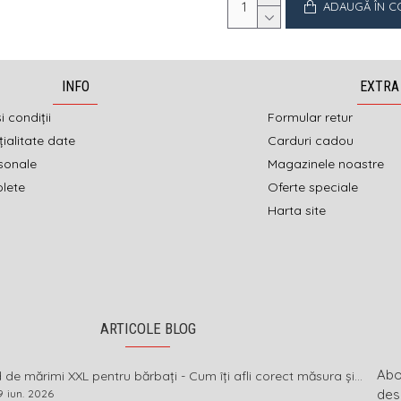
ADAUGĂ ÎN C
INFO
EXTRA
i condiții
Formular retur
ialitate date
Carduri cadou
sonale
Magazinele noastre
olete
Oferte speciale
Harta site
ARTICOLE BLOG
Abon
Ghid de mărimi XXL pentru bărbați - Cum îți afli corect măsura și ce înseamnă diferența dintre mărimi
des
9
iun.
2026