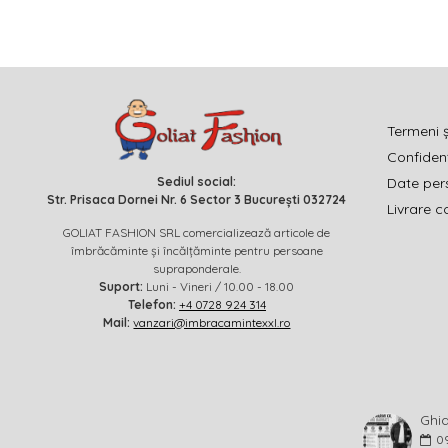
Termeni ș
Confidenț
Sediul social:
Date per
Str. Prisaca Dornei Nr. 6 Sector 3 București 032724
Livrare c
GOLIAT FASHION SRL comercializează articole de
îmbrăcăminte și încălțăminte pentru persoane
supraponderale.
Suport:
Luni - Vineri / 10.00 - 18.00
Telefon:
+4 0728 924 314
Mail:
vanzari@imbracamintexxl.ro
0