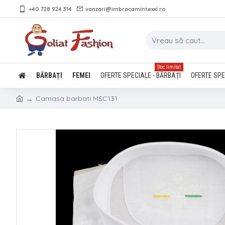
+40 728 924 314
vanzari@imbracamintexxl.ro
Stoc limitat
BĂRBAȚI
FEMEI
OFERTE SPECIALE - BĂRBAȚI
OFERTE SPE
Camasa barbati MSC131