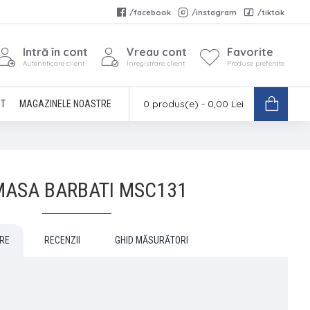
/facebook
/instagram
/tiktok
Intră în cont
Vreau cont
Favorite
Autentificare client
Înregistrare client
Produse preferate
0 produs(e) - 0,00 Lei
CT
MAGAZINELE NOASTRE
ASA BARBATI MSC131
RE
RECENZII
GHID MĂSURĂTORI