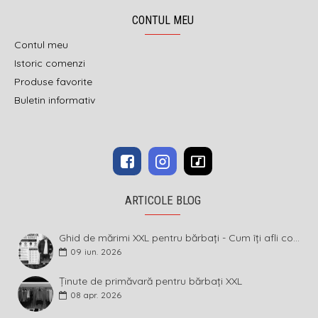
CONTUL MEU
Contul meu
Istoric comenzi
Produse favorite
Buletin informativ
ARTICOLE BLOG
Ghid de mărimi XXL pentru bărbați - Cum îți afli corect măsura și ce înseamnă diferența dintre mărimi
09
iun.
2026
Ținute de primăvară pentru bărbați XXL
08
apr.
2026