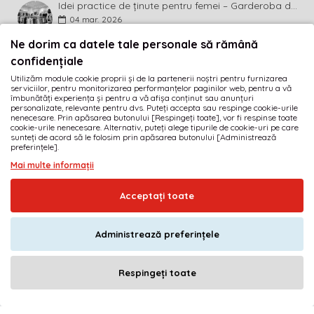
Idei practice de ținute pentru femei – Garderoba de primăvară 2026 în mărimi mari
04
mar.
2026
Ne dorim ca datele tale personale să rămână
BULETIN INFORMATIV
confidențiale
Utilizăm module cookie proprii și de la partenerii noștri pentru furnizarea
Abonează-te la buletinul informativ și fii primul care
serviciilor, pentru monitorizarea performanțelor paginilor web, pentru a vă
descoperă ultimele noutăți și cele mai atractive promoții!
îmbunătăți experiența și pentru a vă afișa conținut sau anunțuri
personalizate, relevante pentru dvs. Puteți accepta sau respinge cookie-urile
nenecesare. Prin apăsarea butonului [Respingeți toate], vor fi respinse toate
MĂ ABONEZ
cookie-urile nenecesare. Alternativ, puteți alege tipurile de cookie-uri pe care
sunteți de acord să le folosim prin apăsarea butonului [Administrează
preferințele].
Am citit şi sunt de acord cu
Termeni și condiții
Mai multe informații
· SC GOLIAT FASHION SRL · RO17189584 · J40/1919/2005
Acceptați toate
© 2005-2026
imbracamintexxl.ro
· Realizat de
DEFACTO MEDIA s.r.l.
Administrează preferințele
Respingeți toate
ADAUGĂ ÎN COŞ