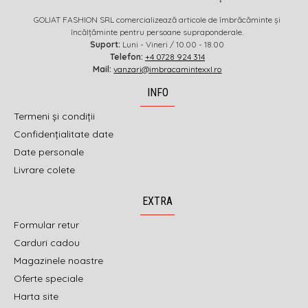
GOLIAT FASHION SRL comercializează articole de îmbrăcăminte și
încălțăminte pentru persoane supraponderale.
Suport:
Luni - Vineri / 10.00 - 18.00
Telefon:
+4 0728 924 314
Mail:
vanzari@imbracamintexxl.ro
INFO
Termeni și condiții
Confidențialitate date
Date personale
Livrare colete
EXTRA
Formular retur
Carduri cadou
Magazinele noastre
Oferte speciale
Harta site