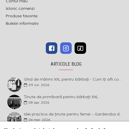
Contul meu
Istoric comenzi
Produse favorite
Buletin informativ
ARTICOLE BLOG
Ghid de mărimi XXL pentru bărbați - Cum îți afli corect măsura și ce înseamnă diferența dintre mărimi
09
iun.
2026
Ținute de primăvară pentru bărbați XXL
08
apr.
2026
Idei practice de ținute pentru femei – Garderoba de primăvară 2026 în mărimi mari
04
mar.
2026