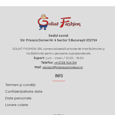
Sediul social:
Str. Prisaca Dornei Nr. 6 Sector 3 București 032724
GOLIAT FASHION SRL comercializează articole de îmbrăcăminte și
încălțăminte pentru persoane supraponderale.
Suport:
Luni - Vineri / 10.00 - 18.00
Telefon:
+4 0728 924 314
Mail:
vanzari@imbracamintexxl.ro
INFO
Termeni și condiții
Confidențialitate date
Date personale
Livrare colete