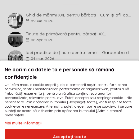
Ghid de mărimi XXL pentru bărbați - Cum îți afli corect măsura și ce înseamnă diferența dintre mărimi
09
iun.
2026
Ținute de primăvară pentru bărbați XXL
08
apr.
2026
Idei practice de ținute pentru femei – Garderoba de primăvară 2026 în mărimi mari
04
mar.
2026
Ne dorim ca datele tale personale să rămână
BULETIN INFORMATIV
confidențiale
Utilizăm module cookie proprii și de la partenerii noștri pentru furnizarea
Abonează-te la buletinul informativ și fii primul care
serviciilor, pentru monitorizarea performanțelor paginilor web, pentru a vă
descoperă ultimele noutăți și cele mai atractive promoții!
îmbunătăți experiența și pentru a vă afișa conținut sau anunțuri
personalizate, relevante pentru dvs. Puteți accepta sau respinge cookie-urile
nenecesare. Prin apăsarea butonului [Respingeți toate], vor fi respinse toate
MĂ ABONEZ
cookie-urile nenecesare. Alternativ, puteți alege tipurile de cookie-uri pe care
sunteți de acord să le folosim prin apăsarea butonului [Administrează
preferințele].
Am citit şi sunt de acord cu
Termeni și condiții
Mai multe informații
· SC GOLIAT FASHION SRL · RO17189584 · J40/1919/2005
Acceptați toate
© 2005-2026
imbracamintexxl.ro
· Realizat de
DEFACTO MEDIA s.r.l.