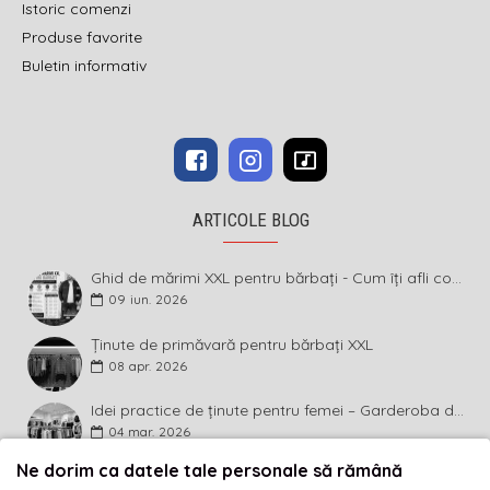
Istoric comenzi
Produse favorite
Buletin informativ
ARTICOLE BLOG
Ghid de mărimi XXL pentru bărbați - Cum îți afli corect măsura și ce înseamnă diferența dintre mărimi
09
iun.
2026
Ținute de primăvară pentru bărbați XXL
08
apr.
2026
Idei practice de ținute pentru femei – Garderoba de primăvară 2026 în mărimi mari
04
mar.
2026
Ne dorim ca datele tale personale să rămână
BULETIN INFORMATIV