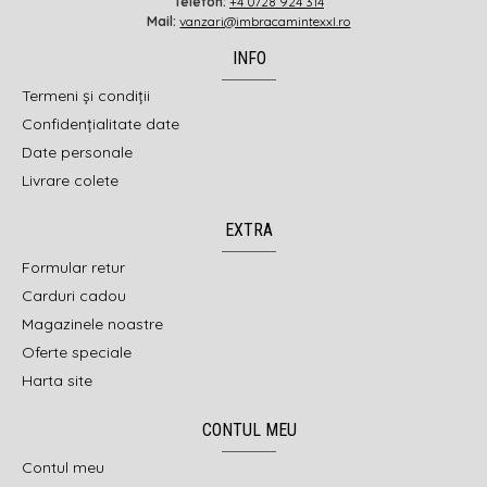
Telefon:
+4 0728 924 314
Mail:
vanzari@imbracamintexxl.ro
INFO
Termeni și condiții
Confidențialitate date
Date personale
Livrare colete
EXTRA
Formular retur
Carduri cadou
Magazinele noastre
Oferte speciale
Harta site
CONTUL MEU
Contul meu