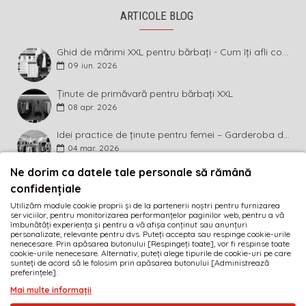
ARTICOLE BLOG
Ghid de mărimi XXL pentru bărbați - Cum îți afli corect măsura și ce înseamnă diferența dintre mărimi
09
iun.
2026
Ținute de primăvară pentru bărbați XXL
08
apr.
2026
Idei practice de ținute pentru femei – Garderoba de primăvară 2026 în mărimi mari
04
mar.
2026
Ne dorim ca datele tale personale să rămână
BULETIN INFORMATIV
confidențiale
Utilizăm module cookie proprii și de la partenerii noștri pentru furnizarea
Abonează-te la buletinul informativ și fii primul care
serviciilor, pentru monitorizarea performanțelor paginilor web, pentru a vă
descoperă ultimele noutăți și cele mai atractive promoții!
îmbunătăți experiența și pentru a vă afișa conținut sau anunțuri
personalizate, relevante pentru dvs. Puteți accepta sau respinge cookie-urile
nenecesare. Prin apăsarea butonului [Respingeți toate], vor fi respinse toate
MĂ ABONEZ
cookie-urile nenecesare. Alternativ, puteți alege tipurile de cookie-uri pe care
sunteți de acord să le folosim prin apăsarea butonului [Administrează
preferințele].
Am citit şi sunt de acord cu
Termeni și condiții
Mai multe informații
· SC GOLIAT FASHION SRL · RO17189584 · J40/1919/2005