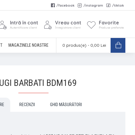
/facebook
/instagram
/tiktok
Intră în cont
Vreau cont
Favorite
Autentificare client
Înregistrare client
Produse preferate
0 produs(e) - 0,00 Lei
CT
MAGAZINELE NOASTRE
UGI BARBATI BDM169
RE
RECENZII
GHID MĂSURĂTORI