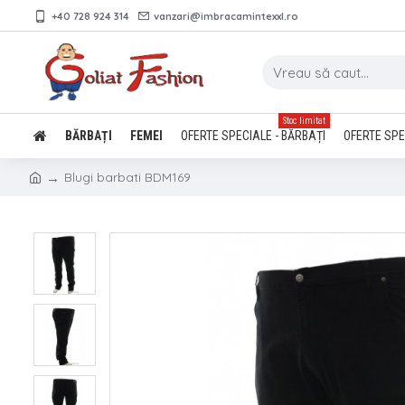
+40 728 924 314
vanzari@imbracamintexxl.ro
Stoc limitat
BĂRBAȚI
FEMEI
OFERTE SPECIALE - BĂRBAȚI
OFERTE SPE
Blugi barbati BDM169