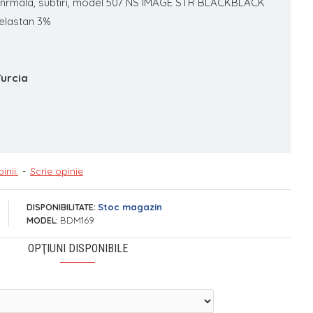
ie nrmala, subtiri, model 507 NS IMAGE STR BLACKBLACK
elastan 3%
Turcia
inii.
-
Scrie opinie
Stoc magazin
DISPONIBILITATE:
BDM169
MODEL:
OPŢIUNI DISPONIBILE