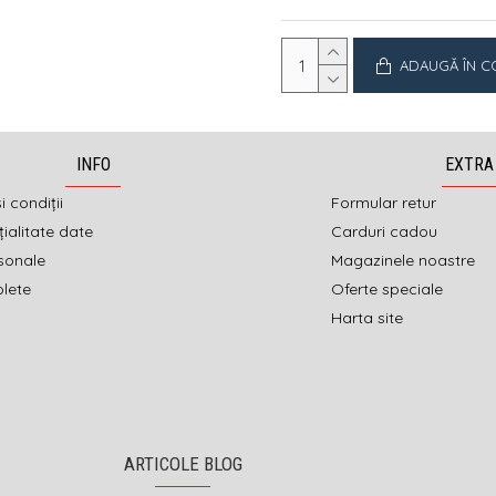
ADAUGĂ ÎN C
INFO
EXTRA
i condiții
Formular retur
ialitate date
Carduri cadou
sonale
Magazinele noastre
olete
Oferte speciale
Harta site
ARTICOLE BLOG