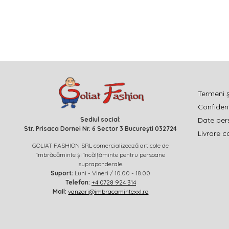
Termeni ș
Confidenț
Sediul social:
Date per
Str. Prisaca Dornei Nr. 6 Sector 3 București 032724
Livrare c
GOLIAT FASHION SRL comercializează articole de
îmbrăcăminte și încălțăminte pentru persoane
supraponderale.
Suport:
Luni - Vineri / 10.00 - 18.00
Telefon:
+4 0728 924 314
Mail:
vanzari@imbracamintexxl.ro